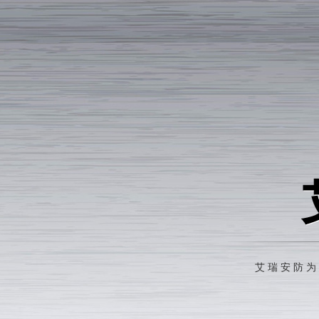
艾 瑞 安 防 为